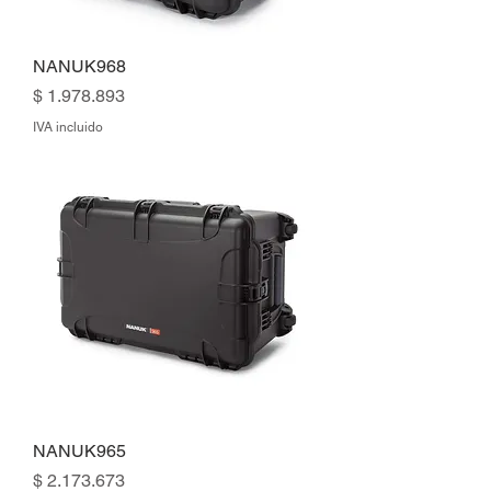
NANUK968
Precio
$ 1.978.893
IVA incluido
NANUK965
Precio
$ 2.173.673