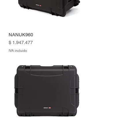
NANUK960
Precio
$ 1.947.477
IVA incluido