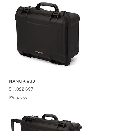
NANUK 933
Precio
$ 1.022.697
IVA incluido