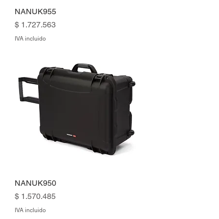
NANUK955
Precio
$ 1.727.563
IVA incluido
NANUK950
Precio
$ 1.570.485
IVA incluido