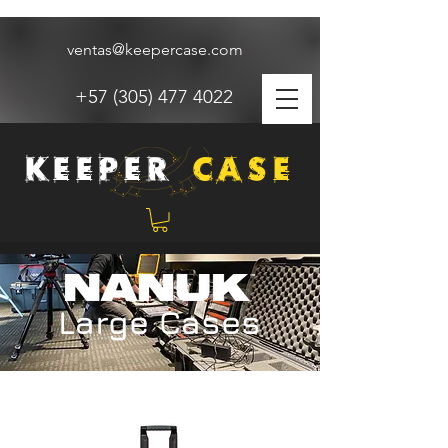
ventas@keepercase.com
+57 (305) 477 4022
KEEPER
CASE
HOME
COTIZAR
PROYECTOS
TIENDA NANUK
Large Cases