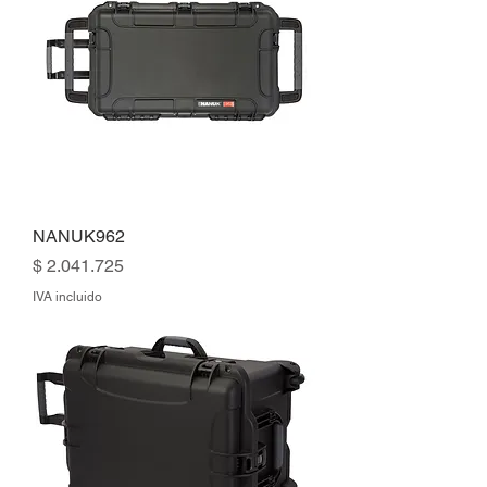
NANUK962
Precio
$ 2.041.725
IVA incluido