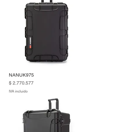
NANUK975
Precio
$ 2.770.577
IVA incluido