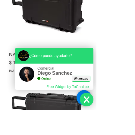
NANUK 935
¿Cómo puedo ayudarte?
Precio
$ 1.213.657
Comercial
IVA incluido
Diego Sanchez
Online
Whatsapp
Free Widget by ToChat.be