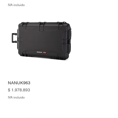
IVA incluido
NANUK963
Precio
$ 1.978.893
IVA incluido