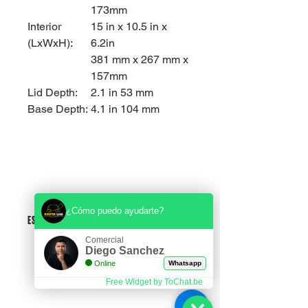
173mm
Interior
15 in x 10.5 in x
(LxWxH):
6.2in
381 mm x 267 mm x
157mm
Lid Depth:
2.1 in 53 mm
Base Depth:
4.1 in 104 mm
¿Cómo puedo ayudarte?
Especificaciones
Comercial
Diego Sanchez
Internal
16 L
Online
Whatsapp
Volume:
Free Widget by ToChat.be
Weight
5.1 lb 2.3 kg