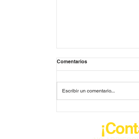
Comentarios
Escribir un comentario...
Flight Case Racks: la mejor
protección para transportar
¡Cont
equipos delicados