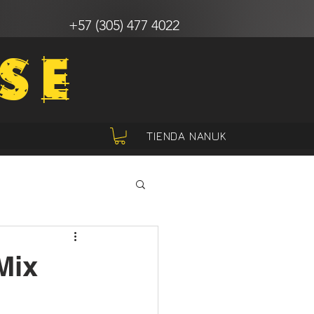
+57 (305) 477 4022
SE
TIENDA NANUK
Mix