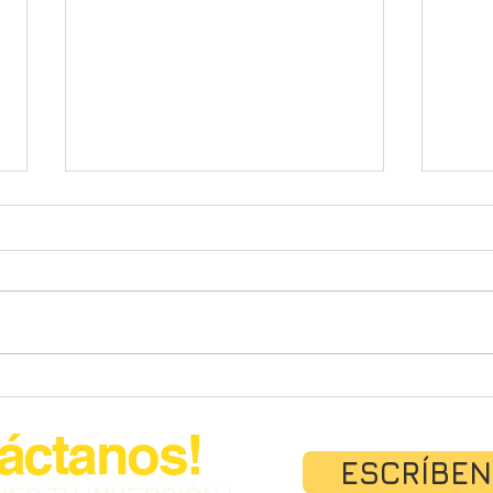
FLIGHT CASE- Dj Case +
Dise
Mesa.
Cas
áctanos!
ESCRÍBEN