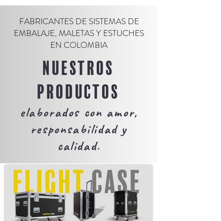
ECONOMIZAR EN PROTEGER ES
Protegemos todo tipo
ARRIESGAR TU INVERSIÓN
ofreciendo soluciones
FABRICANTES DE SISTEMAS DE
necesidad del cliente.
EMBALAJE, MALETAS Y ESTUCHES
EN COLOMBIA
NUESTROS
PRODUCTOS
elaborados con amor,
responsabilidad y
calidad.