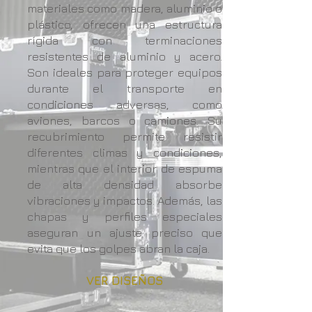
materiales como madera, aluminio o
plástico, ofrecen una estructura
rígida con terminaciones
resistentes de aluminio y acero.
Son ideales para proteger equipos
durante el transporte en
condiciones adversas, como
aviones, barcos o camiones. Su
recubrimiento permite resistir
diferentes climas y condiciones,
mientras que el interior de espuma
de alta densidad absorbe
vibraciones y impactos. Además, las
chapas y perfiles especiales
aseguran un ajuste preciso que
evita que los golpes abran la caja.
VER DISEÑOS