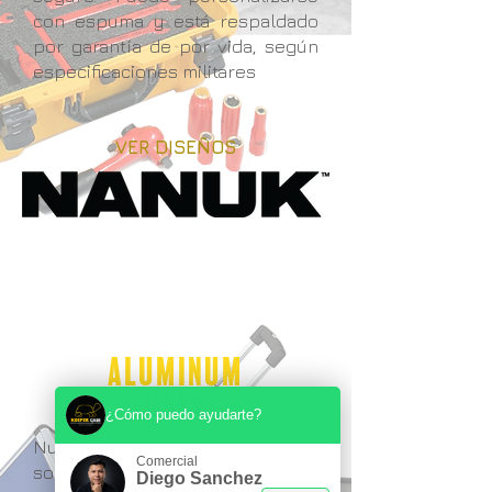
con espuma y está respaldado
por garantía de por vida, según
especificaciones militares
VER DISEÑOS
ALUMINUM
case
¿Cómo puedo ayudarte?
Nuestros Maletas de aluminio
Comercial
son creadas a medida y
Diego Sanchez