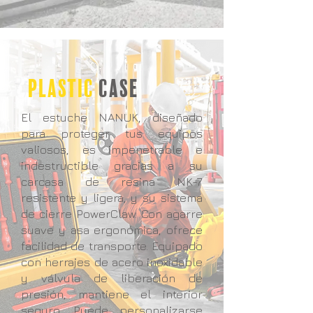
PLASTIC
CASE
El estuche NANUK, diseñado
para proteger tus equipos
valiosos, es impenetrable e
indestructible gracias a su
carcasa de resina NK-7
resistente y ligera, y su sistema
de cierre PowerClaw. Con agarre
suave y asa ergonómica, ofrece
facilidad de transporte. Equipado
con herrajes de acero inoxidable
y válvula de liberación de
presión, mantiene el interior
seguro. Puede personalizarse